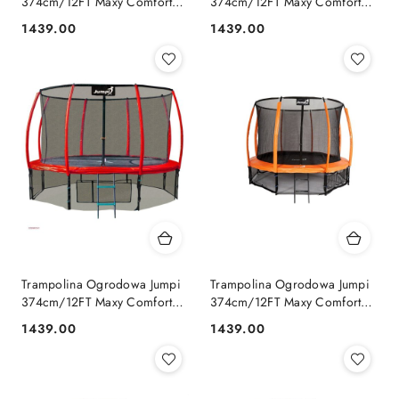
374cm/12FT Maxy Comfort
374cm/12FT Maxy Comfort
Niebieska Z Wewnętrzną
Plus Czarna Z Wewnętrzną
1439.00
1439.00
Cena:
Cena:
Siatką Jumpi
Siatką Jumpi
Trampolina Ogrodowa Jumpi
Trampolina Ogrodowa Jumpi
374cm/12FT Maxy Comfort
374cm/12FT Maxy Comfort
Plus Czerwona Z Wewnętrzną
Plus Pomarańczowa Z
1439.00
1439.00
Cena:
Cena:
Siatką Jumpi
Wewnętrzną Siatką Jumpi