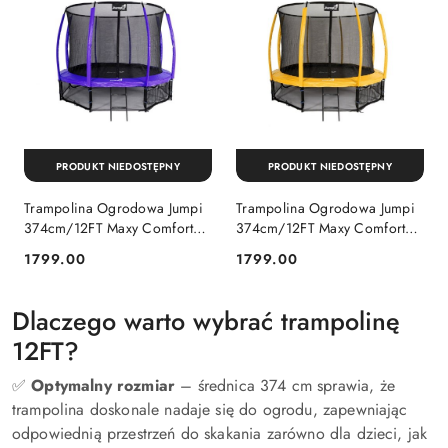
PRODUKT NIEDOSTĘPNY
PRODUKT NIEDOSTĘPNY
Trampolina Ogrodowa Jumpi
Trampolina Ogrodowa Jumpi
374cm/12FT Maxy Comfort
374cm/12FT Maxy Comfort
Plus Fioletowa Z Wewnętrzną
Plus Żółta Z Wewnętrzną
1799.00
1799.00
Cena:
Cena:
Siatką Jumpi
Siatką Jumpi
Dlaczego warto wybrać trampolinę
12FT?
✅
Optymalny rozmiar
– średnica 374 cm sprawia, że
trampolina doskonale nadaje się do ogrodu, zapewniając
odpowiednią przestrzeń do skakania zarówno dla dzieci, jak