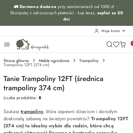
Przejdź do treści głównej
Przejdź do wyszukiwarki
Przejdź do moje konto
Przejdź do menu głównego
Przejdź do stopki
🚛 Darmowa dostawa
przy zamówieniach od 1000 zł •
Skorzystaj z odroczonych płatności - kup teraz,
zapłać za 30
dni
Moje konto
Strona główna
Meble ogrodowe
Trampoliny
Trampoliny 12FT (374 cm)
Tanie Trampoliny 12FT (średnica
trampoliny 374 cm)
Liczba produktów:
8
Szukasz
trampoliny
, która zapewni dzieciom i dorosłym
doskonałą zabawę na świeżym powietrzu?
Trampoliny 12FT
(374 cm) to idealny wybór dla rodzin, które chcą
połączyć aktywność fizyczną z beztroską rozrywką
.