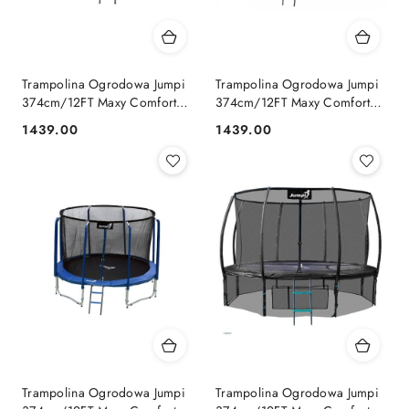
Trampolina Ogrodowa Jumpi
Trampolina Ogrodowa Jumpi
374cm/12FT Maxy Comfort
374cm/12FT Maxy Comfort
Czarna Z Wewnętrzną Siatką
Zielona Z Wewnętrzną Siatką
1439.00
1439.00
Cena:
Cena:
Jumpi
Jumpi
Trampolina Ogrodowa Jumpi
Trampolina Ogrodowa Jumpi