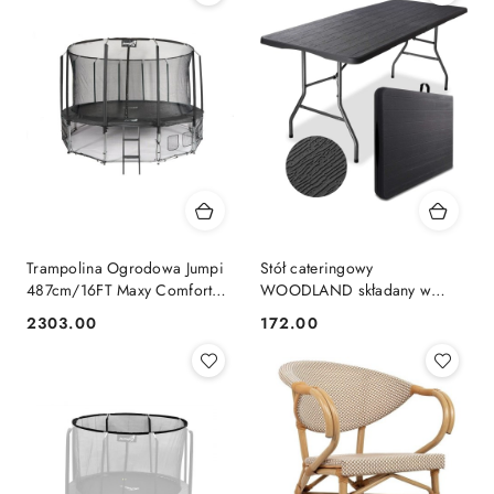
Trampolina Ogrodowa Jumpi
Stół cateringowy
487cm/16FT Maxy Comfort
WOODLAND składany w
Czarna Z Wewnętrzną Siatką
walizkę 180 cm antracyt
2303.00
172.00
Cena:
Cena:
Jumpi