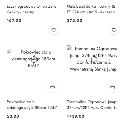
Leżak ogrodowy Orion Zero
Mata batut do trampoliny 12
Gravity - czarny
FT 374 cm JUMPI - Akcesoria
do trampolin Jumpi
167.00
275.00
Cena:
Cena:
Pokrowiec stołu
Trampolina Ogrodowa Jumpi
cateringowego 180cm BIAŁY
374cm/12FT Maxy Comfort
Czarna Z Wewnętrzną Siatką
53.00
1439.00
Cena:
Cena:
Jumpi