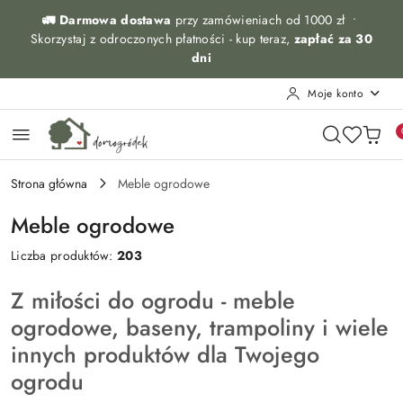
Przejdź do treści głównej
Przejdź do wyszukiwarki
Przejdź do moje konto
Przejdź do menu głównego
Przejdź do stopki
🚛 Darmowa dostawa
przy zamówieniach od 1000 zł •
Skorzystaj z odroczonych płatności - kup teraz,
zapłać za 30
dni
Moje konto
Strona główna
Meble ogrodowe
Meble ogrodowe
Liczba produktów:
203
Z miłości do ogrodu - meble
ogrodowe, baseny, trampoliny i wiele
innych produktów dla Twojego
ogrodu