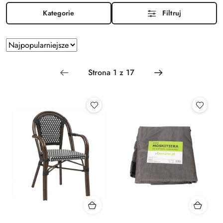
Kategorie
Filtruj
Zastosowano
Sortuj
według
sortowanie:
Najpopularniejsze.