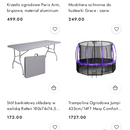
Krzesło ogrodowe Paris Arm,
Moskitiera ochronna do
brązowe, materiał aluminium
huśtawki Grace - szara
499.00
249.00
Cena:
Cena:
Stół bankietowy składany w
Trampolina Ogrodowa Jumpi
walizkę Rattan 180x74x74,5
435cm/14FT Maxy Comfort
szary
Plus Fioletowa Z Wewnętrzną
172.00
1727.00
Cena:
Cena:
Siatką Jumpi