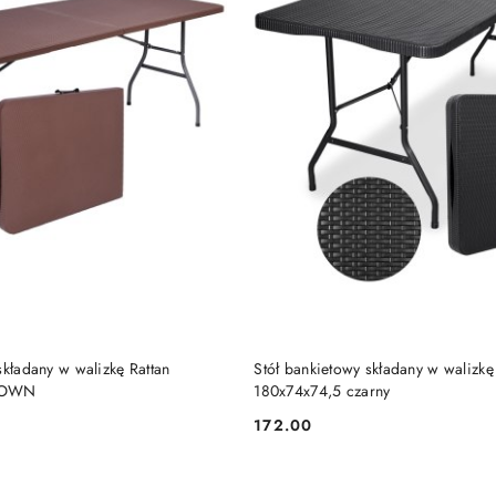
DODAJ DO KOSZYKA
DODAJ DO KOSZY
składany w walizkę Rattan
Stół bankietowy składany w walizk
BROWN
180x74x74,5 czarny
172.00
Cena: