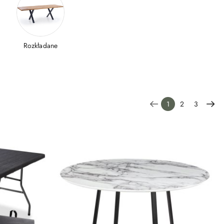
Rozkładane
1
2
3