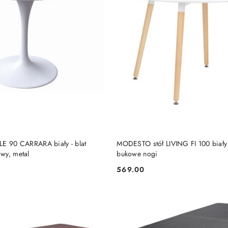
DODAJ DO KOSZYKA
DODAJ DO KOSZY
LE 90 CARRARA biały - blat
MODESTO stół LIVING FI 100 biały 
wy, metal
bukowe nogi
569.00
Cena: