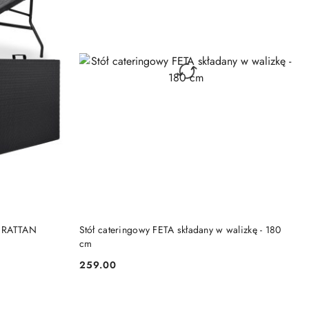
KA
DODAJ DO KOSZYKA
ę RATTAN
Stół cateringowy FETA składany w walizkę - 180
cm
259.00
Cena: