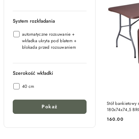
nogi:
System rozkładania
System
automatyczne rozsuwanie +
rozkładania:
wkładka ukryta pod blatem +
blokada przed rozsuwaniem
Szerokość wkładki
Szerokość
40 cm
wkładki:
Stół bankietowy 
Pokaż
180x74x74,5 
160.00
Cena: