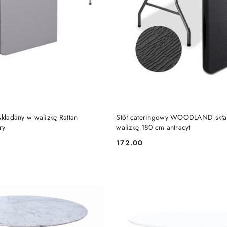
DODAJ DO KOSZYKA
DODAJ DO KOSZY
składany w walizkę Rattan
Stół cateringowy WOODLAND skła
ry
walizkę 180 cm antracyt
172.00
Cena: