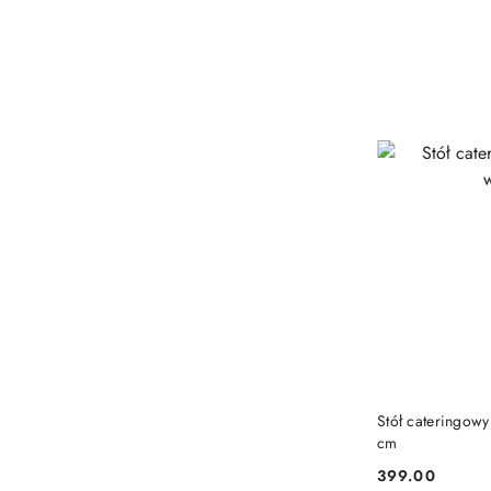
Stół cateringow
cm
399.00
Cena: