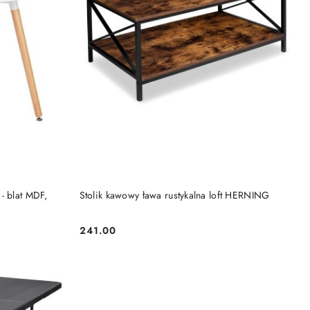
KA
DODAJ DO KOSZYKA
- blat MDF,
Stolik kawowy ława rustykalna loft HERNING
241.00
Cena: