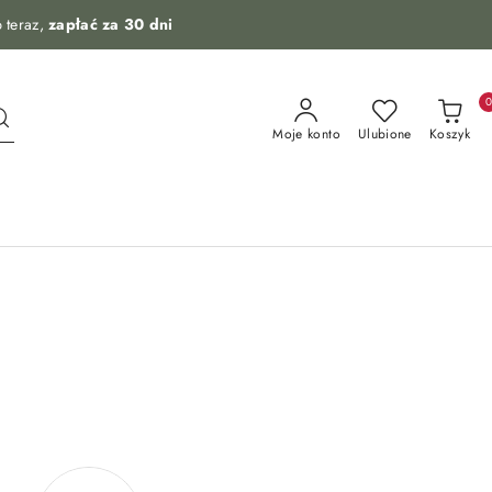
 teraz,
zapłać za 30 dni
Moje konto
Ulubione
Koszyk