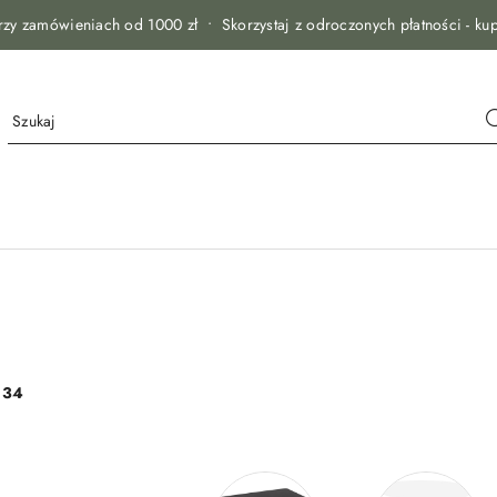
zy zamówieniach od 1000 zł • Skorzystaj z odroczonych płatności - kup
:
34