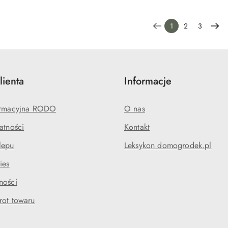
1
2
3
lienta
Informacje
formacyjna RODO
O nas
atności
Kontakt
lepu
Leksykon domogrodek.pl
ies
ności
rot towaru