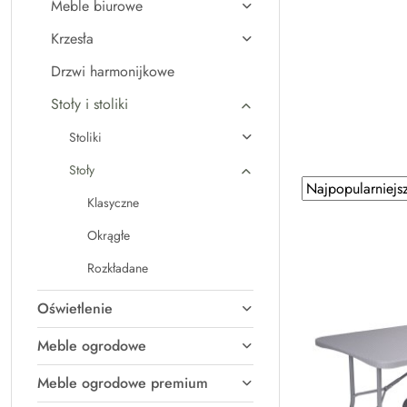
Meble biurowe
Krzesła
Drzwi harmonijkowe
Stoły i stoliki
Stoliki
Stoły
Zastosowano
Sortuj
Klasyczne
według
sortowanie:
Najpopularniejsz
Okrągłe
Rozkładane
Oświetlenie
Meble ogrodowe
Meble ogrodowe premium