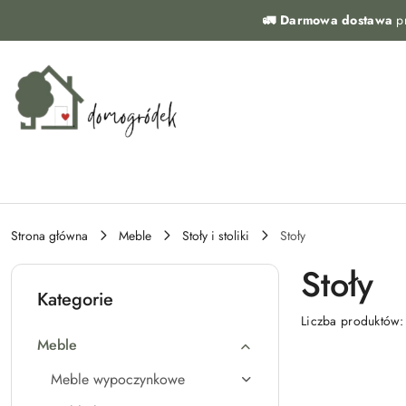
Przejdź do treści głównej
Przejdź do wyszukiwarki
Przejdź do moje konto
Przejdź do menu głównego
Przejdź do stopki
🚛 Darmowa dostawa
pr
Strona główna
Meble
Stoły i stoliki
Stoły
Stoły
Kategorie
Liczba produktów
Meble
Meble wypoczynkowe