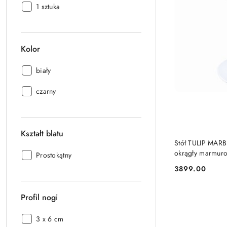
Ilość
1 sztuka
wkładek:
Kolor
Kolor:
biały
Kolor:
czarny
Kształt blatu
Stół TULIP MARB
okrągły marmuro
Kształt
Prostokątny
blatu:
3899.00
Cena:
Profil nogi
Profil
3 x 6 cm