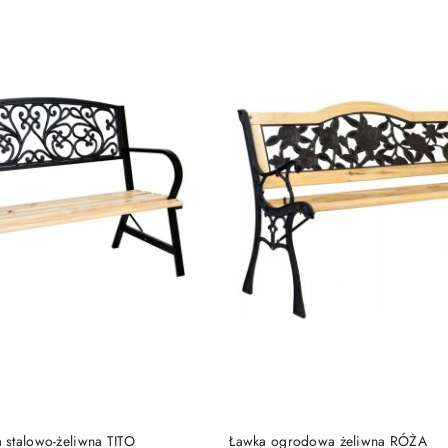
e.
DODAJ DO KOSZYKA
DODAJ DO KOSZY
stalowo-żeliwna TITO
Ławka ogrodowa żeliwna RÓŻA