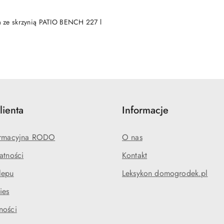
DUKT NIEDOSTĘPNY
 ze skrzynią PATIO BENCH 227 l
lienta
Informacje
formacyjna RODO
O nas
atności
Kontakt
lepu
Leksykon domogrodek.pl
ies
ności