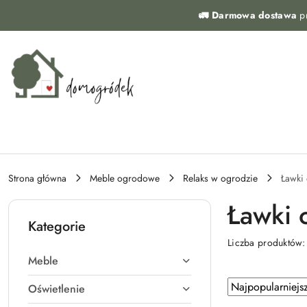
Przejdź do treści głównej
Przejdź do wyszukiwarki
Przejdź do moje konto
Przejdź do menu głównego
Przejdź do stopki
🚛 Darmowa dostawa
pr
Strona główna
Meble ogrodowe
Relaks w ogrodzie
Ławki
Ławki 
Kategorie
Liczba produktów
Meble
Zastosowano
Sortuj
Oświetlenie
według
sortowanie: