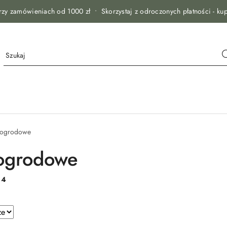
zy zamówieniach od 1000 zł • Skorzystaj z odroczonych płatności - kup
 ogrodowe
ogrodowe
:
4