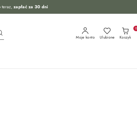
 teraz,
zapłać za 30 dni
Moje konto
Ulubione
Koszyk