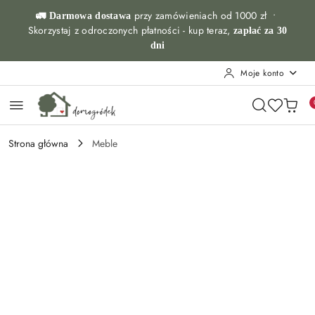
Przejdź do treści głównej
Przejdź do wyszukiwarki
Przejdź do moje konto
Przejdź do menu głównego
Przejdź do opisu produktu
Przejdź do stopki
przy zamówieniach od 1000 zł •
🚛 Darmowa dostawa
Skorzystaj z odroczonych płatności - kup teraz,
zapłać za 30
dni
Moje konto
Strona główna
Meble