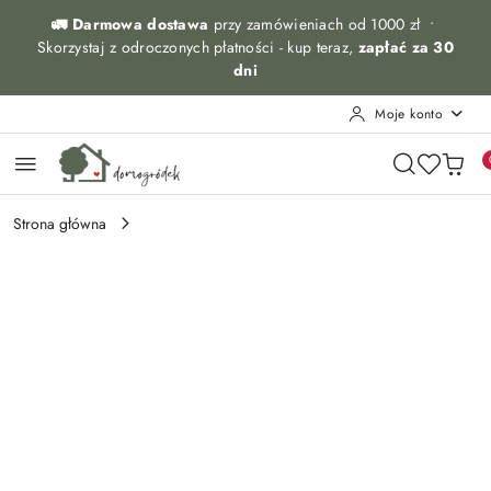
Przejdź do treści głównej
Przejdź do wyszukiwarki
Przejdź do moje konto
Przejdź do menu głównego
Przejdź do opisu produktu
Przejdź do stopki
🚛 Darmowa dostawa
przy zamówieniach od 1000 zł •
Skorzystaj z odroczonych płatności - kup teraz,
zapłać za 30
dni
Moje konto
Strona główna