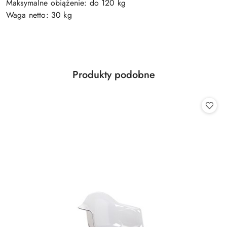
Maksymalne obiążenie: do 120 kg
Waga netto: 30 kg
Produkty
Produkty podobne
Pomiń karuzelę produktów
o
statusie: