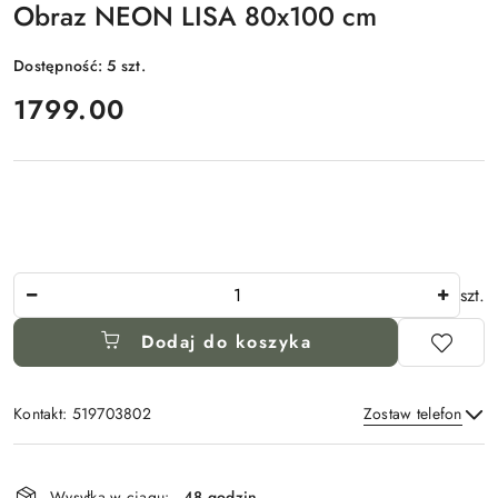
Obraz NEON LISA 80x100 cm
Dostępność:
5
szt.
cena:
1799.00
Ilość
szt.
Dodaj do koszyka
Kontakt: 519703802
Zostaw telefon
Dostępność
i
Wysyłka w ciągu:
48 godzin