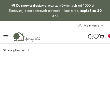
Przejdź do treści głównej
Przejdź do wyszukiwarki
Przejdź do moje konto
Przejdź do menu głównego
Przejdź do opisu produktu
Przejdź do stopki
🚛 Darmowa dostawa
przy zamówieniach od 1000 zł •
Skorzystaj z odroczonych płatności - kup teraz,
zapłać za 30
dni
Moje konto
Strona główna