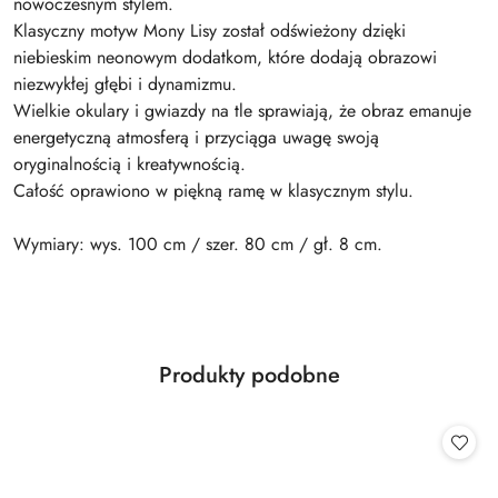
nowoczesnym stylem.
Klasyczny motyw Mony Lisy został odświeżony dzięki
niebieskim neonowym dodatkom, które dodają obrazowi
niezwykłej głębi i dynamizmu.
Wielkie okulary i gwiazdy na tle sprawiają, że obraz emanuje
energetyczną atmosferą i przyciąga uwagę swoją
oryginalnością i kreatywnością.
Całość oprawiono w piękną ramę w klasycznym stylu.
Wymiary: wys. 100 cm / szer. 80 cm / gł. 8 cm.
Produkty
Produkty podobne
Pomiń karuzelę produktów
o
statusie: