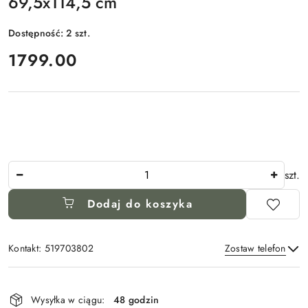
69,5x114,5 cm
Dostępność:
2
szt.
cena:
1799.00
Ilość
szt.
Dodaj do koszyka
Kontakt: 519703802
Zostaw telefon
Dostępność
i
Wysyłka w ciągu:
48 godzin