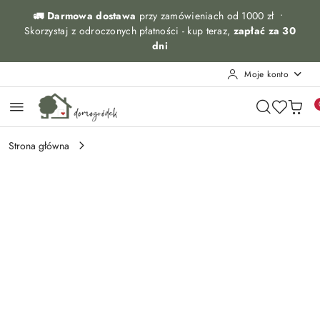
Przejdź do treści głównej
Przejdź do wyszukiwarki
Przejdź do moje konto
Przejdź do menu głównego
Przejdź do opisu produktu
Przejdź do stopki
🚛 Darmowa dostawa
przy zamówieniach od 1000 zł •
Skorzystaj z odroczonych płatności - kup teraz,
zapłać za 30
dni
Moje konto
Strona główna