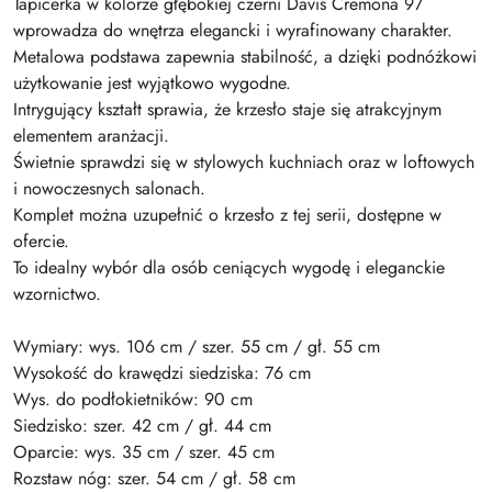
Tapicerka w kolorze głębokiej czerni Davis Cremona 97
wprowadza do wnętrza elegancki i wyrafinowany charakter.
Metalowa podstawa zapewnia stabilność, a dzięki podnóżkowi
użytkowanie jest wyjątkowo wygodne.
Intrygujący kształt sprawia, że krzesło staje się atrakcyjnym
elementem aranżacji.
Świetnie sprawdzi się w stylowych kuchniach oraz w loftowych
i nowoczesnych salonach.
Komplet można uzupełnić o krzesło z tej serii, dostępne w
ofercie.
To idealny wybór dla osób ceniących wygodę i eleganckie
wzornictwo.
Wymiary: wys. 106 cm / szer. 55 cm / gł. 55 cm
Wysokość do krawędzi siedziska: 76 cm
Wys. do podłokietników: 90 cm
Siedzisko: szer. 42 cm / gł. 44 cm
Oparcie: wys. 35 cm / szer. 45 cm
Rozstaw nóg: szer. 54 cm / gł. 58 cm