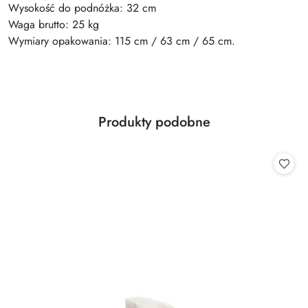
Wysokość do podnóżka: 32 cm
Waga brutto: 25 kg
Wymiary opakowania: 115 cm / 63 cm / 65 cm.
Produkty
Produkty podobne
Pomiń karuzelę produktów
o
statusie: