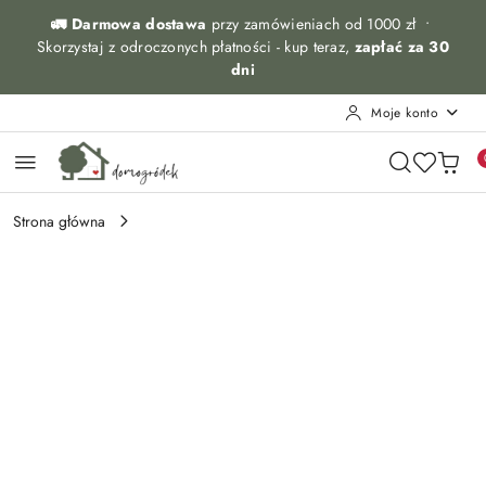
Przejdź do treści głównej
Przejdź do wyszukiwarki
Przejdź do moje konto
Przejdź do menu głównego
Przejdź do opisu produktu
Przejdź do stopki
🚛 Darmowa dostawa
przy zamówieniach od 1000 zł •
Skorzystaj z odroczonych płatności - kup teraz,
zapłać za 30
dni
Moje konto
Strona główna