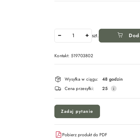
Ilość
szt.
Dod
Kontakt: 519703802
Dostępność
i
Wysyłka w ciągu:
48 godzin
dostawa
Cena przesyłki:
25
Zadaj pytanie
Pobierz produkt do PDF