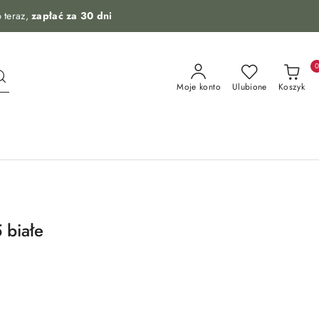
 teraz,
zapłać za 30 dni
Moje konto
Ulubione
Koszyk
 białe