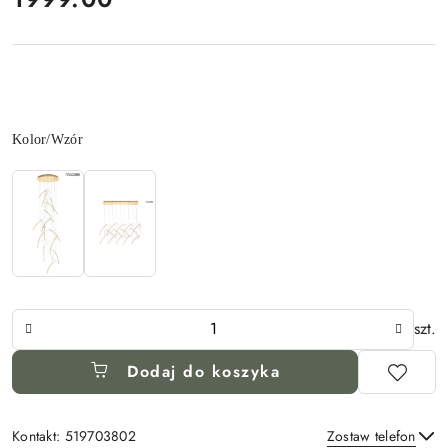
Wariant
Kolor/Wzór
Ilość
szt.
Dodaj do koszyka
Kontakt: 519703802
Zostaw telefon