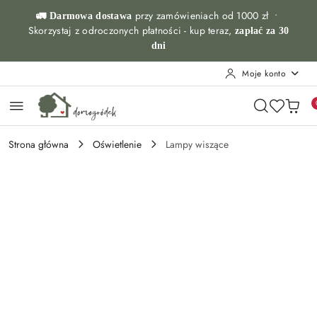
Przejdź do treści głównej
Przejdź do wyszukiwarki
Przejdź do moje konto
Przejdź do menu głównego
Przejdź do opisu produktu
Przejdź do stopki
przy zamówieniach od 1000 zł •
🚛 Darmowa dostawa
Skorzystaj z odroczonych płatności - kup teraz,
zapłać za 30
dni
Moje konto
Strona główna
Oświetlenie
Lampy wiszące