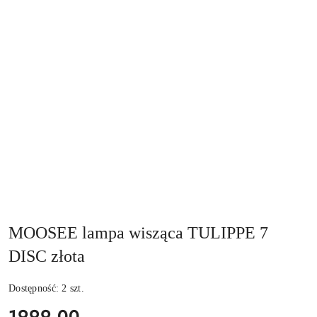
MOOSEE lampa wisząca TULIPPE 7
DISC złota
Dostępność:
2
szt.
cena:
1999.00