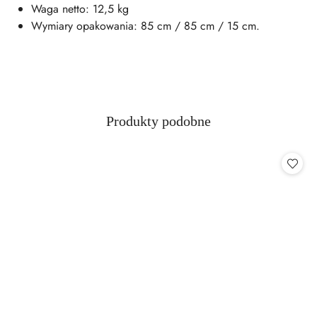
Waga netto: 12,5 kg
Wymiary opakowania: 85 cm / 85 cm / 15 cm.
Produkty
Produkty podobne
Pomiń karuzelę produktów
o
statusie: