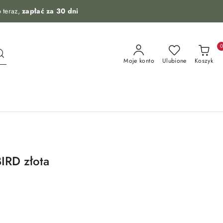
 teraz,
zapłać za 30 dni
Moje konto
Ulubione
Koszyk
IRD złota