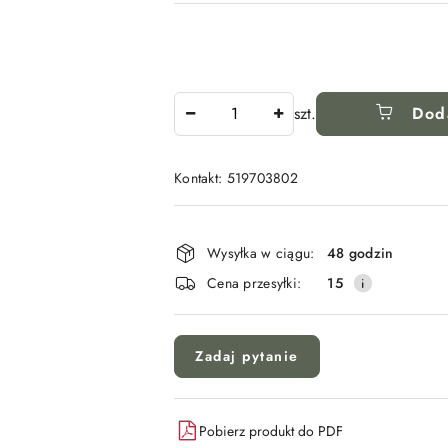
Ilość
szt.
Dod
Kontakt: 519703802
Dostępność
i
Wysyłka w ciągu:
48 godzin
dostawa
Cena przesyłki:
15
Zadaj pytanie
Pobierz produkt do PDF