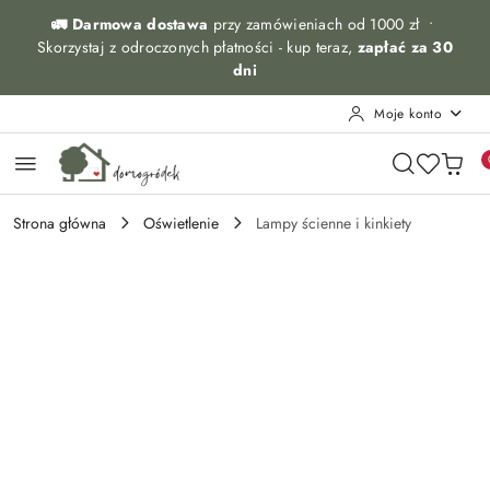
Przejdź do treści głównej
Przejdź do wyszukiwarki
Przejdź do moje konto
Przejdź do menu głównego
Przejdź do opisu produktu
Przejdź do stopki
🚛 Darmowa dostawa
przy zamówieniach od 1000 zł •
Skorzystaj z odroczonych płatności - kup teraz,
zapłać za 30
dni
Moje konto
Strona główna
Oświetlenie
Lampy ścienne i kinkiety