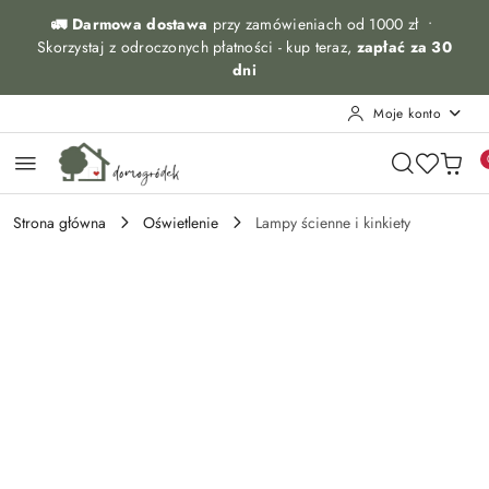
Przejdź do treści głównej
Przejdź do wyszukiwarki
Przejdź do moje konto
Przejdź do menu głównego
Przejdź do opisu produktu
Przejdź do stopki
🚛 Darmowa dostawa
przy zamówieniach od 1000 zł •
Skorzystaj z odroczonych płatności - kup teraz,
zapłać za 30
dni
Moje konto
Strona główna
Oświetlenie
Lampy ścienne i kinkiety