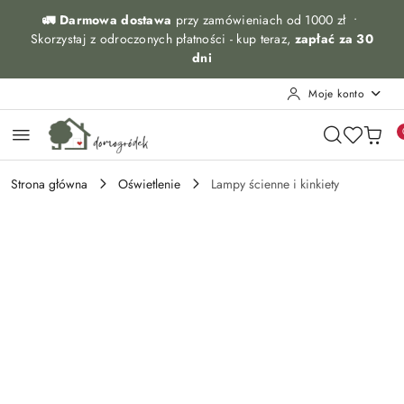
Przejdź do treści głównej
Przejdź do wyszukiwarki
Przejdź do moje konto
Przejdź do menu głównego
Przejdź do opisu produktu
Przejdź do stopki
🚛 Darmowa dostawa
przy zamówieniach od 1000 zł •
Skorzystaj z odroczonych płatności - kup teraz,
zapłać za 30
dni
Moje konto
Strona główna
Oświetlenie
Lampy ścienne i kinkiety