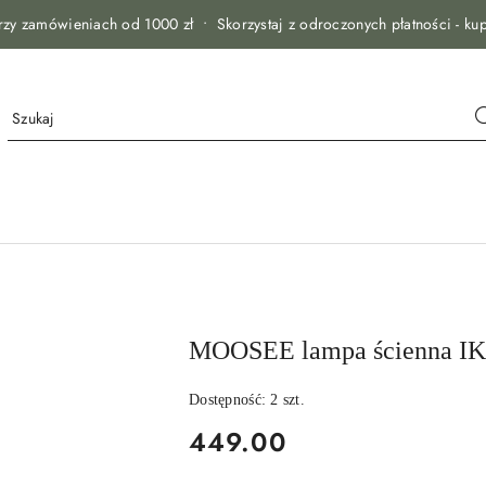
zy zamówieniach od 1000 zł • Skorzystaj z odroczonych płatności - kup
MOOSEE lampa ścienna IKAR
Dostępność:
2
szt.
cena:
449.00