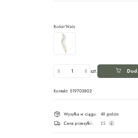
Wariant
Kolor/Wzór
Ilość
szt.
Dod
Kontakt: 519703802
Dostępność
i
Wysyłka w ciągu:
48 godzin
dostawa
Cena przesyłki:
15