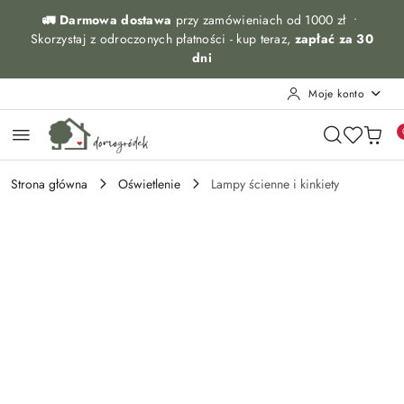
Przejdź do treści głównej
Przejdź do wyszukiwarki
Przejdź do moje konto
Przejdź do menu głównego
Przejdź do opisu produktu
Przejdź do stopki
🚛 Darmowa dostawa
przy zamówieniach od 1000 zł •
Skorzystaj z odroczonych płatności - kup teraz,
zapłać za 30
dni
Moje konto
Strona główna
Oświetlenie
Lampy ścienne i kinkiety