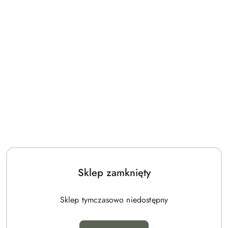
Zadaj pytanie
Pobierz produkt do PDF
OPIS
PARAMETRY
INFORMACJE DOT.
OPINIE I
BEZPIECZEŃSTWA
OCENY
(0)
MOOSEE lampa podłogowa HUMAN SILVER PREMIUM.
Sklep zamknięty
Harmonijne połączenie sztuki i funkcjonalności - unikatowa
rzeźba, która jednocześnie pełni rolę designerskiego
Sklep tymczasowo niedostępny
oświetlenia.
Wykonana z włókna szklanego, zachwyca lustrzanym