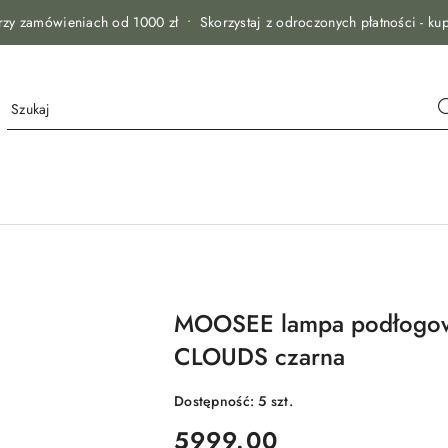
zy zamówieniach od 1000 zł • Skorzystaj z odroczonych płatności - kup
MOOSEE lampa podłogo
CLOUDS czarna
Dostępność:
5
szt.
cena:
5999.00