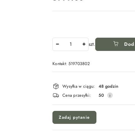
Ilość
szt.
Dod
Kontakt: 519703802
Dostępność
i
Wysyłka w ciągu:
48 godzin
dostawa
Cena przesyłki:
50
Zadaj pytanie