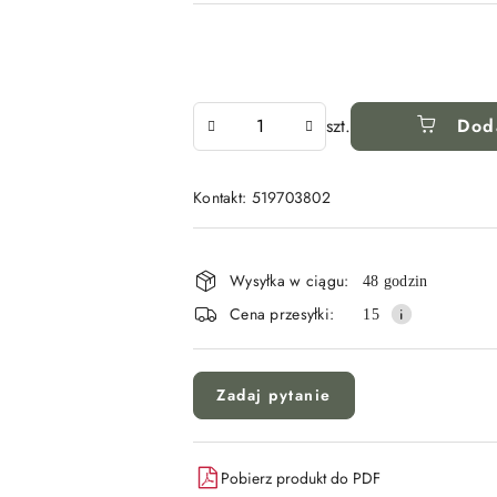
Ilość
szt.
Dod
Kontakt: 519703802
Dostępność
i
Wysyłka w ciągu:
48 godzin
dostawa
Cena przesyłki:
15
Zadaj pytanie
Pobierz produkt do PDF