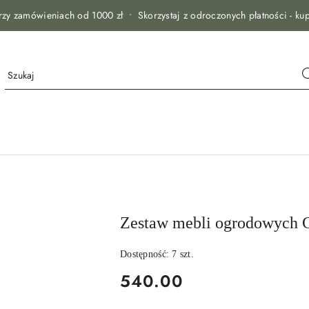
zy zamówieniach od 1000 zł • Skorzystaj z odroczonych płatności - kup
Zestaw mebli ogrodowyc
Dostępność:
7
szt.
cena:
540.00