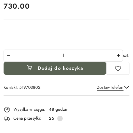
cena:
730.00
Ilość
szt.
Dodaj do koszyka
Kontakt: 519703802
Zostaw telefon
Dostępność
i
Wysyłka w ciągu:
48 godzin
Wyślij
dostawa
Cena przesyłki:
25