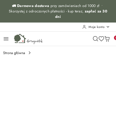
Przejdź do treści głównej
Przejdź do wyszukiwarki
Przejdź do moje konto
Przejdź do menu głównego
Przejdź do opisu produktu
Przejdź do stopki
🚛 Darmowa dostawa
przy zamówieniach od 1000 zł •
Skorzystaj z odroczonych płatności - kup teraz,
zapłać za 30
dni
Moje konto
Strona główna