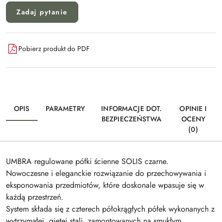
Zadaj pytanie
Pobierz produkt do PDF
OPIS
PARAMETRY
INFORMACJE DOT.
OPINIE I
BEZPIECZEŃSTWA
OCENY
(0)
UMBRA regulowane półki ścienne SOLIS czarne.
Nowoczesne i eleganckie rozwiązanie do przechowywania i
eksponowania przedmiotów, które doskonale wpasuje się w
każdą przestrzeń.
System składa się z czterech półokrągłych półek wykonanych z
wytrzymałej, giętej stali, zamontowanych na smukłym,