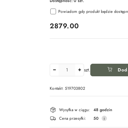
Dostępność:
0
szt.
Powiadom gdy produkt będzie dostępn
cena:
2879.00
Ilość
szt.
Dod
Kontakt: 519703802
Dostępność
i
Wysyłka w ciągu:
48 godzin
dostawa
Cena przesyłki:
50