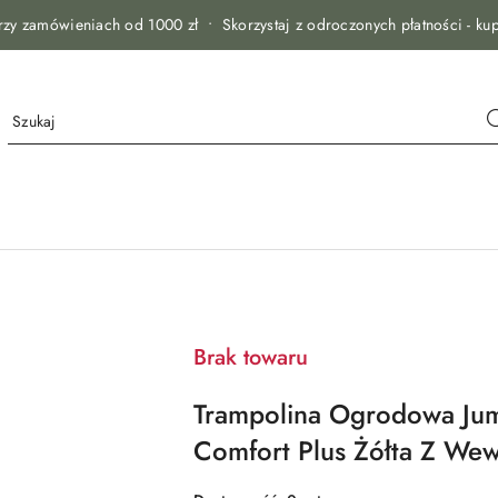
zy zamówieniach od 1000 zł • Skorzystaj z odroczonych płatności - kup
Brak towaru
Trampolina Ogrodowa Ju
Comfort Plus Żółta Z Wew