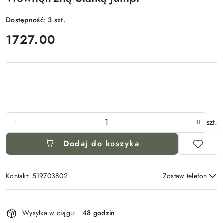
Dostępność:
3
szt.
cena:
1727.00
Ilość
szt.
Dodaj do koszyka
Kontakt: 519703802
Zostaw telefon
Dostępność
i
Wysyłka w ciągu:
48 godzin
Wyślij