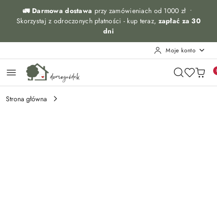
Przejdź do treści głównej
Przejdź do wyszukiwarki
Przejdź do moje konto
Przejdź do menu głównego
Przejdź do opisu produktu
Przejdź do stopki
🚛 Darmowa dostawa
przy zamówieniach od 1000 zł •
Skorzystaj z odroczonych płatności - kup teraz,
zapłać za 30
dni
Moje konto
Strona główna