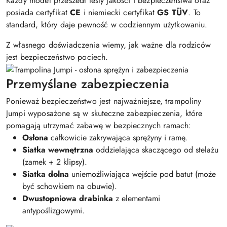
Każdy model przeszedł testy jakości i bezpieczeństwa oraz
posiada certyfikat
CE
i niemiecki certyfikat
GS TÜV
. To
standard, który daje pewność w codziennym użytkowaniu.
Z własnego doświadczenia wiemy, jak ważne dla rodziców
jest bezpieczeństwo pociech.
Przemyślane zabezpieczenia
Ponieważ bezpieczeństwo jest najważniejsze, trampoliny
Jumpi wyposażone są w skuteczne zabezpieczenia, które
pomagają utrzymać zabawę w bezpiecznych ramach:
Osłona
całkowicie zakrywająca sprężyny i ramę.
Siatka wewnętrzna
oddzielająca skaczącego od stelażu
(zamek + 2 klipsy).
Siatka dolna
uniemożliwiająca wejście pod batut (może
być schowkiem na obuwie).
Dwustopniowa drabinka
z elementami
antypoślizgowymi.