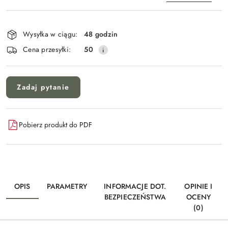
Dostępność
i
Wysyłka w ciągu:
48 godzin
Wyślij
dostawa
Cena przesyłki:
50
Zadaj pytanie
Pobierz produkt do PDF
OPIS
PARAMETRY
INFORMACJE DOT.
OPINIE I
BEZPIECZEŃSTWA
OCENY
(0)