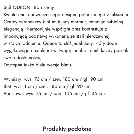
Stół ODEON 180 czarny.
Kwintesencja nowoczesnego designu połączonego z luksusem.
Czarny ceramiczny blat imitujący marmur, emanuje subtelną
elegancją i harmonijnie współgra oraz kontrastuje z
imponującą podstawą wykonaną ze stali nierdzewnej
w złotym odcieniu. Odeon to stół jadalniany, który doda
wyjątkowego charakteru w Twojej jadalni i umili każdy posiłek
swoją dostojnością.
Dostępna także biała wersja blatu.
Wymiary: wys. 76 cm / szer. 180 cm / gł. 90 cm
Blat: wys. 1 cm / szer. 180 cm / gł. 90 cm.
Podstawa: wys. 75 cm / szer. 105 cm / gł. 45 cm.
Produkty
Produkty podobne
Pomiń karuzelę produktów