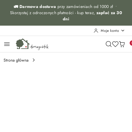
Przejdź do treści głównej
Przejdź do wyszukiwarki
Przejdź do moje konto
Przejdź do menu głównego
Przejdź do opisu produktu
Przejdź do stopki
🚛 Darmowa dostawa
przy zamówieniach od 1000 zł •
Skorzystaj z odroczonych płatności - kup teraz,
zapłać za 30
dni
Moje konto
Strona główna