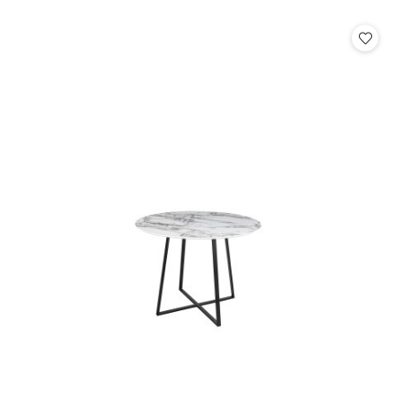
o
statusie: