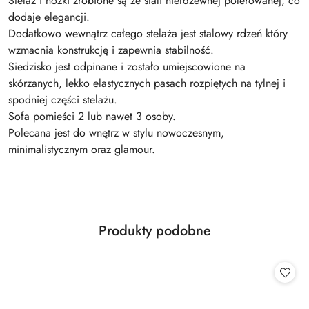
Stelaż i nóżki zrobione są ze stali nierdzewnej polerowanej, co
dodaje elegancji.
Dodatkowo wewnątrz całego stelaża jest stalowy rdzeń który
wzmacnia konstrukcję i zapewnia stabilność.
Siedzisko jest odpinane i zostało umiejscowione na
skórzanych, lekko elastycznych pasach rozpiętych na tylnej i
spodniej części stelażu.
Sofa pomieści 2 lub nawet 3 osoby.
Polecana jest do wnętrz w stylu nowoczesnym,
minimalistycznym oraz glamour.
Produkty
Produkty podobne
Pomiń karuzelę produktów
o
statusie: