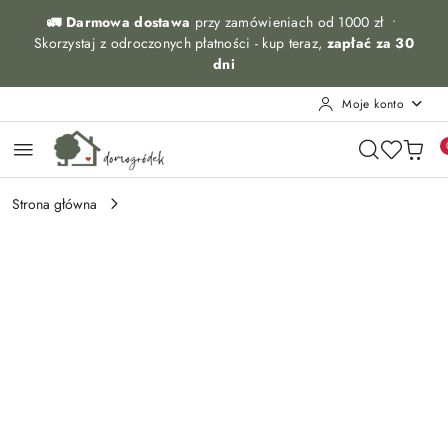
Przejdź do treści głównej
Przejdź do wyszukiwarki
Przejdź do moje konto
Przejdź do menu głównego
Przejdź do opisu produktu
Przejdź do stopki
🚛 Darmowa dostawa
przy zamówieniach od 1000 zł •
Skorzystaj z odroczonych płatności - kup teraz,
zapłać za 30
dni
Moje konto
Strona główna