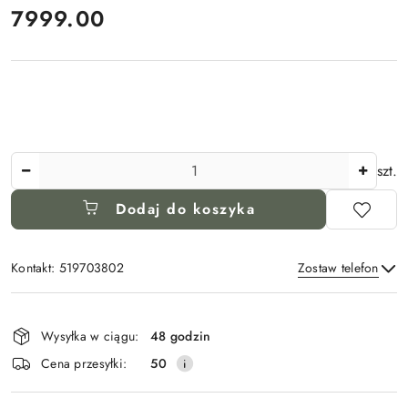
cena:
7999.00
Ilość
szt.
Dodaj do koszyka
Kontakt: 519703802
Zostaw telefon
Dostępność
i
Wysyłka w ciągu:
48 godzin
Wyślij
dostawa
Cena przesyłki:
50