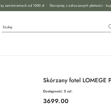
zy zamówieniach od 1000 zł • Skorzystaj z odroczonych płatności - kup
Skórzany fotel LOMEGE P
Dostępność:
5
szt.
cena:
3699.00