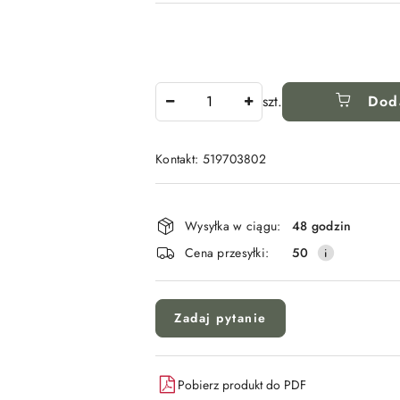
Ilość
szt.
Dod
Kontakt: 519703802
Dostępność
i
Wysyłka w ciągu:
48 godzin
dostawa
Cena przesyłki:
50
Zadaj pytanie
Pobierz produkt do PDF