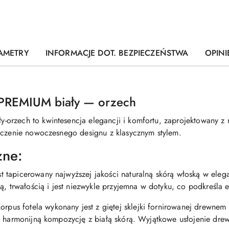
AMETRY
INFORMACJE DOT. BEZPIECZEŃSTWA
OPINI
PREMIUM biały — orzech
orzech to kwintesencja elegancji i komfortu, zaprojektowany z
ączenie nowoczesnego designu z klasycznym stylem.
zne:
est tapicerowany najwyższej jakości naturalną skórą włoską w eleg
ą, trwałością i jest niezwykle przyjemna w dotyku, co podkreśla 
Korpus fotela wykonany jest z giętej sklejki fornirowanej drewnem
ąc harmonijną kompozycję z białą skórą. Wyjątkowe usłojenie d