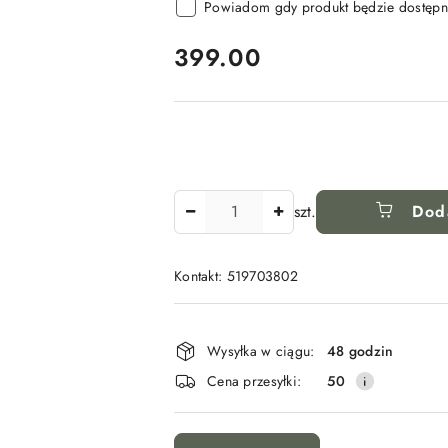
Powiadom gdy produkt będzie dostępn
cena:
399.00
Ilość
szt.
Dod
Kontakt: 519703802
Dostępność
i
Wysyłka w ciągu:
48 godzin
dostawa
Cena przesyłki:
50