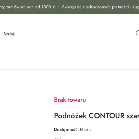
zy zamówieniach od 1000 zł • Skorzystaj z odroczonych płatności - kup
Brak towaru
Podnóżek CONTOUR szary 
Dostępność:
0
szt.