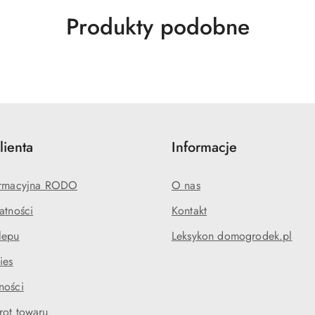
Produkty
Produkty podobne
o
statusie:
lienta
Informacje
formacyjna RODO
O nas
atności
Kontakt
lepu
Leksykon domogrodek.pl
ies
ności
rot towaru