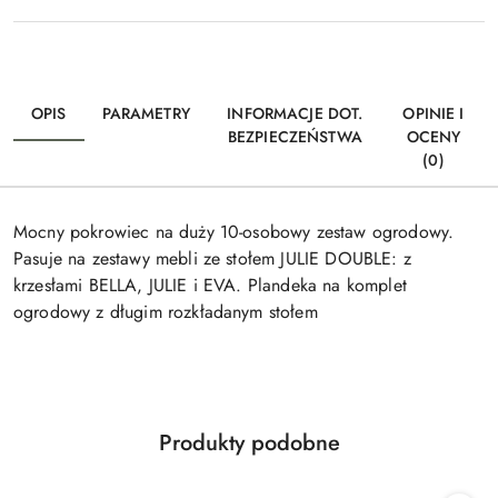
OPIS
PARAMETRY
INFORMACJE DOT.
OPINIE I
BEZPIECZEŃSTWA
OCENY
(0)
Mocny pokrowiec na duży 10-osobowy zestaw ogrodowy.
Pasuje na zestawy mebli ze stołem JULIE DOUBLE: z
krzesłami BELLA, JULIE i EVA. Plandeka na komplet
ogrodowy z długim rozkładanym stołem
Produkty
Produkty podobne
Pomiń karuzelę produktów
o