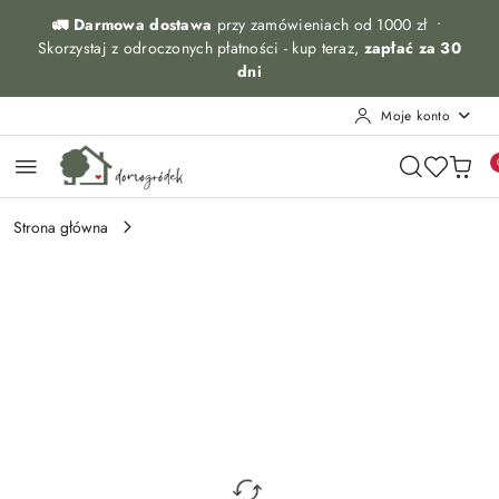
Przejdź do treści głównej
Przejdź do wyszukiwarki
Przejdź do moje konto
Przejdź do menu głównego
Przejdź do opisu produktu
Przejdź do stopki
🚛 Darmowa dostawa
przy zamówieniach od 1000 zł •
Skorzystaj z odroczonych płatności - kup teraz,
zapłać za 30
dni
Moje konto
Strona główna