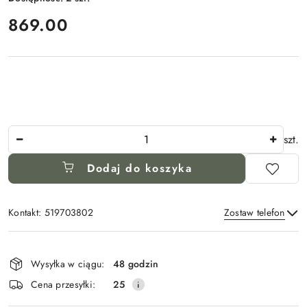
cena:
869.00
Ilość
szt.
Dodaj do koszyka
Kontakt: 519703802
Zostaw telefon
Dostępność
i
Wysyłka w ciągu:
48 godzin
Wyślij
dostawa
Cena przesyłki:
25