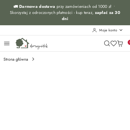
Przejdź do treści głównej
Przejdź do wyszukiwarki
Przejdź do moje konto
Przejdź do menu głównego
Przejdź do opisu produktu
Przejdź do stopki
🚛 Darmowa dostawa
przy zamówieniach od 1000 zł •
Skorzystaj z odroczonych płatności - kup teraz,
zapłać za 30
dni
Moje konto
Strona główna