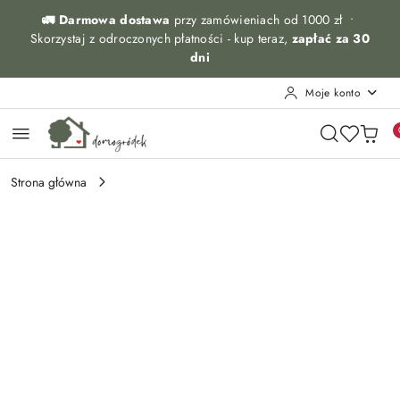
Przejdź do treści głównej
Przejdź do wyszukiwarki
Przejdź do moje konto
Przejdź do menu głównego
Przejdź do opisu produktu
Przejdź do stopki
🚛 Darmowa dostawa
przy zamówieniach od 1000 zł •
Skorzystaj z odroczonych płatności - kup teraz,
zapłać za 30
dni
Moje konto
Strona główna