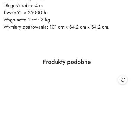
Długość kabla: 4 m
Trwałość: > 25000 h
Waga netto 1 szt.: 3 kg
Wymiary opakowania: 101 cm x 34,2 cm x 34,2 cm.
Produkty
Produkty podobne
Pomiń karuzelę produktów
o
statusie: