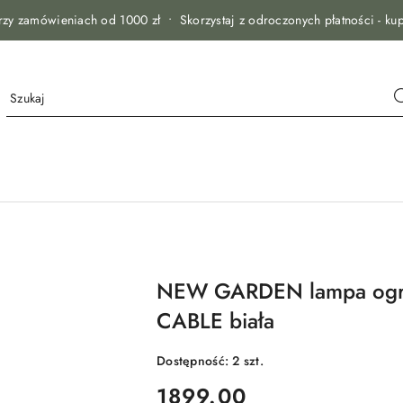
zy zamówieniach od 1000 zł • Skorzystaj z odroczonych płatności - kup
NEW GARDEN lampa ogr
CABLE biała
Dostępność:
2
szt.
cena:
1899.00