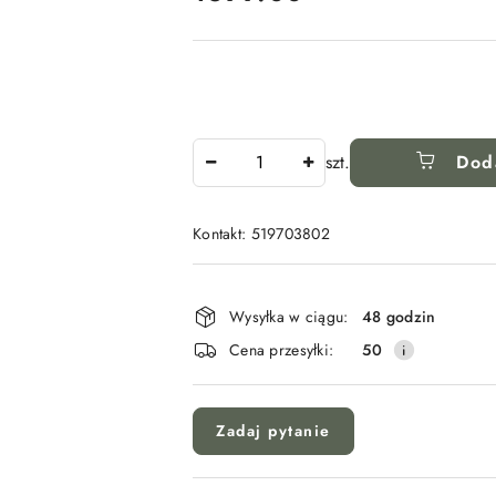
Ilość
szt.
Dod
Kontakt: 519703802
Dostępność
i
Wysyłka w ciągu:
48 godzin
dostawa
Cena przesyłki:
50
Zadaj pytanie