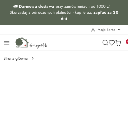
Przejdź do treści głównej
Przejdź do wyszukiwarki
Przejdź do moje konto
Przejdź do menu głównego
Przejdź do opisu produktu
Przejdź do stopki
🚛 Darmowa dostawa
przy zamówieniach od 1000 zł •
Skorzystaj z odroczonych płatności - kup teraz,
zapłać za 30
dni
Moje konto
Strona główna