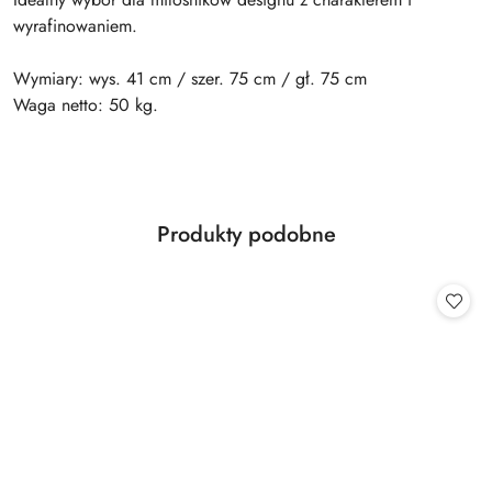
wyrafinowaniem.
Wymiary: wys. 41 cm / szer. 75 cm / gł. 75 cm
Waga netto: 50 kg.
Produkty
Produkty podobne
Pomiń karuzelę produktów
o
statusie: