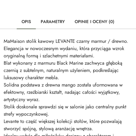
OPIS
PARAMETRY
OPINIE I OCENY (0)
MaMaison stolik kawowy LEVANTE czarny marmur / drewno.
Elegancja w nowoczesnym wydaniu, która przyciąga wzrok
oryginalną formą i szlachetnymi materiałami.
Blat wykonany z marmuru Black Marine zachwyca głęboką
czernią z subtelnym, naturalnym użyleniem, podkreślając
luksusowy charakter mebla.
Solidna podstawa z drewna mango została uformowana w
efektowny, rzeźbiarski kształt, nadając całości wyjątkowy,
artystyczny wyraz.
Stolik doskonale sprawdzi się w salonie jako centralny punkt
strefy wypoczynkowej.
Levante to część większej kolekcji stołów, które pozwalają
stworzyć spójną, stylową aranżację wnętrza.
Idealny wybór dla miłośników designu z charakterem i