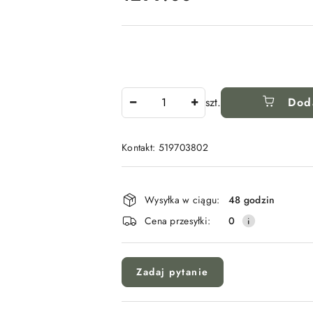
Ilość
szt.
Dod
Kontakt: 519703802
Dostępność
i
Wysyłka w ciągu:
48 godzin
dostawa
Cena przesyłki:
0
Zadaj pytanie