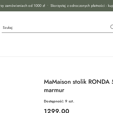
zy zamówieniach od 1000 zł • Skorzystaj z odroczonych płatności - kup
MaMaison stolik RONDA 
marmur
Dostępność:
9
szt.
cena:
1299.00