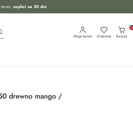
 teraz,
zapłać za 30 dni
Moje konto
Ulubione
Koszyk
50 drewno mango /