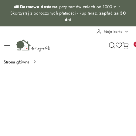
Przejdź do treści głównej
Przejdź do wyszukiwarki
Przejdź do moje konto
Przejdź do menu głównego
Przejdź do opisu produktu
Przejdź do stopki
🚛 Darmowa dostawa
przy zamówieniach od 1000 zł •
Skorzystaj z odroczonych płatności - kup teraz,
zapłać za 30
dni
Moje konto
Strona główna