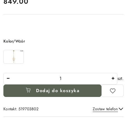
cena:
849.00
Wariant
Kolor/Wzór
Ilość
szt.
Dodaj do koszyka
Kontakt: 519703802
Zostaw telefon
Dostępność