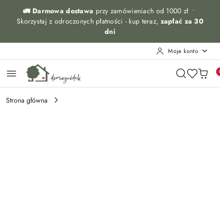
Przejdź do treści głównej
Przejdź do wyszukiwarki
Przejdź do moje konto
Przejdź do menu głównego
Przejdź do opisu produktu
Przejdź do stopki
🚛 Darmowa dostawa
przy zamówieniach od 1000 zł •
Skorzystaj z odroczonych płatności - kup teraz,
zapłać za 30
dni
Moje konto
Strona główna