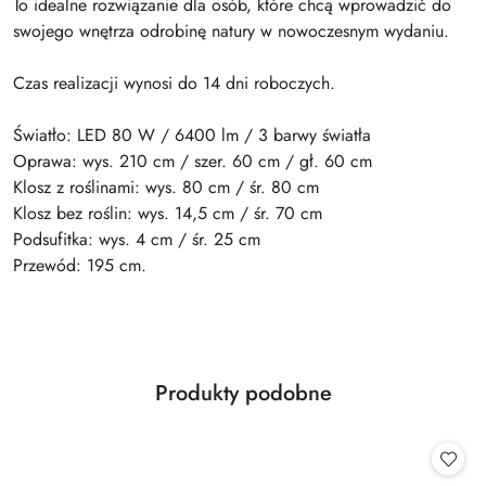
To idealne rozwiązanie dla osób, które chcą wprowadzić do
swojego wnętrza odrobinę natury w nowoczesnym wydaniu.
Czas realizacji wynosi do 14 dni roboczych.
Światło: LED 80 W / 6400 lm / 3 barwy światła
Oprawa: wys. 210 cm / szer. 60 cm / gł. 60 cm
Klosz z roślinami: wys. 80 cm / śr. 80 cm
Klosz bez roślin: wys. 14,5 cm / śr. 70 cm
Podsufitka: wys. 4 cm / śr. 25 cm
Przewód: 195 cm.
Produkty
Produkty podobne
Pomiń karuzelę produktów
o
statusie: