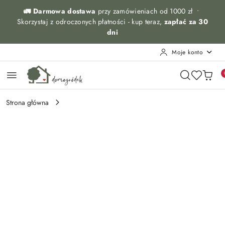
Przejdź do treści głównej
Przejdź do wyszukiwarki
Przejdź do moje konto
Przejdź do menu głównego
Przejdź do opisu produktu
Przejdź do stopki
🚛 Darmowa dostawa
przy zamówieniach od 1000 zł •
Skorzystaj z odroczonych płatności - kup teraz,
zapłać za 30
dni
Moje konto
Strona główna