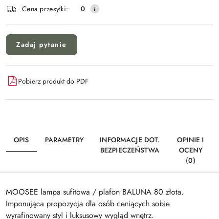
Wyślij
dostawa
Cena przesyłki:
0
Zadaj pytanie
Pobierz produkt do PDF
OPIS
PARAMETRY
INFORMACJE DOT.
OPINIE I
BEZPIECZEŃSTWA
OCENY
(0)
MOOSEE lampa sufitowa / plafon BALUNA 80 złota.
Imponująca propozycja dla osób ceniących sobie
wyrafinowany styl i luksusowy wygląd wnętrz.