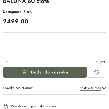
BALUNA 80 złota
Dostępność:
8
szt.
cena:
2499.00
Ilość
szt.
Dodaj do koszyka
Kontakt: 519703802
Zostaw telefon
Dostępność
i
Wysyłka w ciągu:
48 godzin