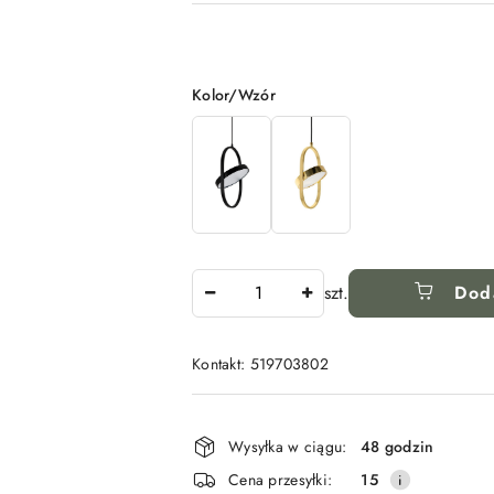
Wariant
Kolor/Wzór
Ilość
szt.
Dod
Kontakt: 519703802
Dostępność
i
Wysyłka w ciągu:
48 godzin
dostawa
Cena przesyłki:
15