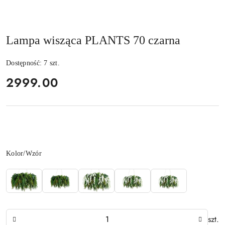
Lampa wisząca PLANTS 70 czarna
Dostępność:
7
szt.
cena:
2999.00
Wariant
Kolor/Wzór
Ilość
szt.