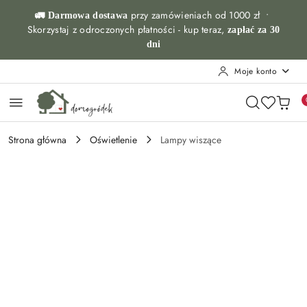
Przejdź do treści głównej
Przejdź do wyszukiwarki
Przejdź do moje konto
Przejdź do menu głównego
Przejdź do opisu produktu
Przejdź do stopki
przy zamówieniach od 1000 zł •
🚛 Darmowa dostawa
Skorzystaj z odroczonych płatności - kup teraz,
zapłać za 30
dni
Moje konto
Strona główna
Oświetlenie
Lampy wiszące