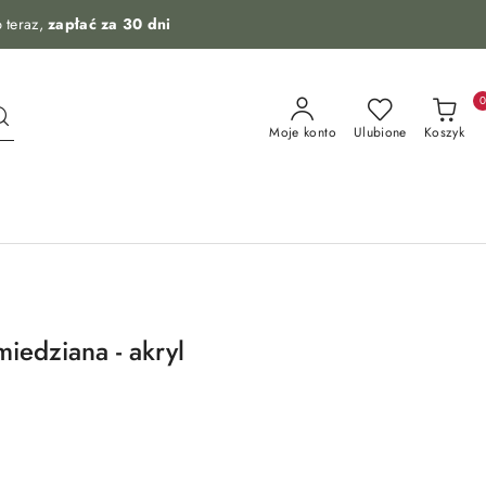
 teraz,
zapłać za 30 dni
Moje konto
Ulubione
Koszyk
edziana - akryl