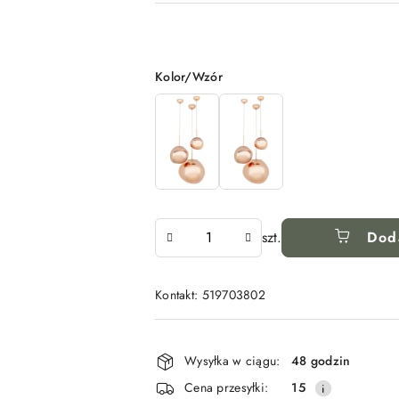
Wariant
Kolor/Wzór
Ilość
szt.
Dod
Kontakt: 519703802
Dostępność
i
Wysyłka w ciągu:
48 godzin
dostawa
Cena przesyłki:
15