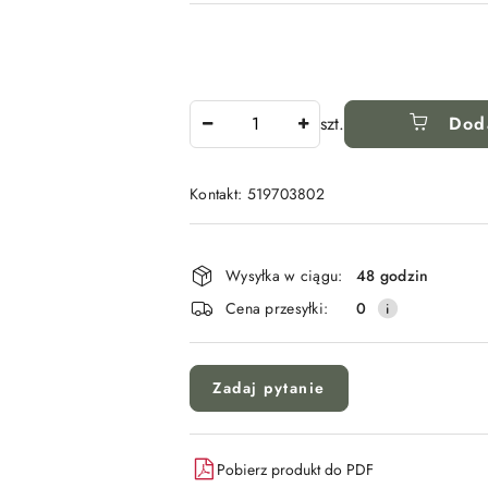
Ilość
szt.
Dod
Kontakt: 519703802
Dostępność
i
Wysyłka w ciągu:
48 godzin
dostawa
Cena przesyłki:
0
Zadaj pytanie
Pobierz produkt do PDF