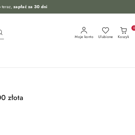
 teraz,
zapłać za 30 dni
Moje konto
Ulubione
Koszyk
0 złota