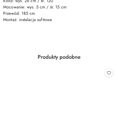
Klosz: wys. 26 cm / śr. 120
Mocowanie: wys. 5 cm / śr. 15 cm
Przewód: 185 cm
Montaż: instalacja sufitowa
Produkty
Produkty podobne
Pomiń karuzelę produktów
o
statusie: