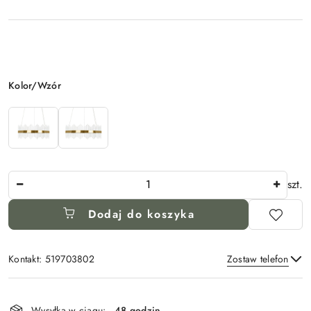
Wariant
Kolor/Wzór
Ilość
szt.
Dodaj do koszyka
Kontakt: 519703802
Zostaw telefon
Dostępność
i
Wysyłka w ciągu:
48 godzin