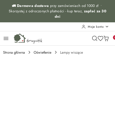
Przejdź do treści głównej
Przejdź do wyszukiwarki
Przejdź do moje konto
Przejdź do menu głównego
Przejdź do opisu produktu
Przejdź do stopki
🚛 Darmowa dostawa
przy zamówieniach od 1000 zł •
Skorzystaj z odroczonych płatności - kup teraz,
zapłać za 30
dni
Moje konto
Strona główna
Oświetlenie
Lampy wiszące