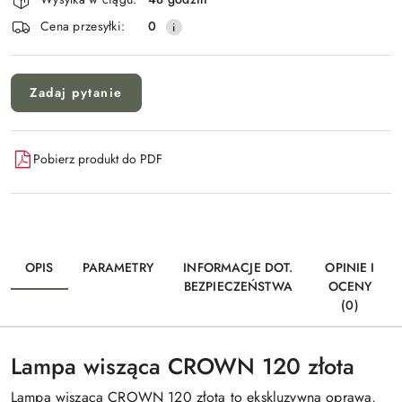
Wyślij
dostawa
Cena przesyłki:
0
Zadaj pytanie
Pobierz produkt do PDF
OPIS
PARAMETRY
INFORMACJE DOT.
OPINIE I
BEZPIECZEŃSTWA
OCENY
(0)
Lampa wisząca CROWN 120 złota
Lampa wisząca CROWN 120 złota to ekskluzywna oprawa,