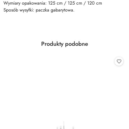
Wymiary opakowania: 125 cm / 125 cm / 120 cm
Sposób wysyłki: paczka gabarytowa.
Produkty
Produkty podobne
Pomiń karuzelę produktów
o
statusie: