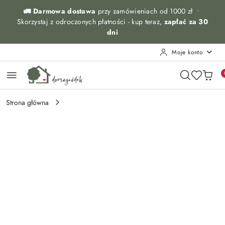
Przejdź do treści głównej
Przejdź do wyszukiwarki
Przejdź do moje konto
Przejdź do menu głównego
Przejdź do opisu produktu
Przejdź do stopki
🚛 Darmowa dostawa
przy zamówieniach od 1000 zł •
Skorzystaj z odroczonych płatności - kup teraz,
zapłać za 30
dni
Moje konto
Strona główna