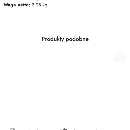
Waga netto:
2,95 kg
Produkty
Produkty podobne
Pomiń karuzelę produktów
o
statusie: