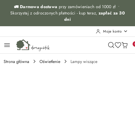
Przejdź do treści głównej
Przejdź do wyszukiwarki
Przejdź do moje konto
Przejdź do menu głównego
Przejdź do opisu produktu
Przejdź do stopki
🚛 Darmowa dostawa
przy zamówieniach od 1000 zł •
Skorzystaj z odroczonych płatności - kup teraz,
zapłać za 30
dni
Moje konto
Strona główna
Oświetlenie
Lampy wiszące