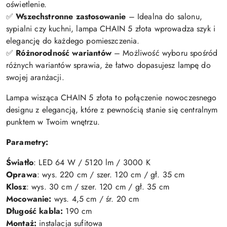
oświetlenie.
✅
Wszechstronne zastosowanie
– Idealna do salonu,
sypialni czy kuchni, lampa CHAIN 5 złota wprowadza szyk i
elegancję do każdego pomieszczenia.
✅
Różnorodność wariantów
– Możliwość wyboru spośród
różnych wariantów sprawia, że łatwo dopasujesz lampę do
swojej aranżacji.
Lampa wisząca CHAIN 5 złota to połączenie nowoczesnego
designu z elegancją, które z pewnością stanie się centralnym
punktem w Twoim wnętrzu.
Parametry:
Światło
: LED 64 W / 5120 lm / 3000 K
Oprawa
: wys. 220 cm / szer. 120 cm / gł. 35 cm
Klosz
: wys. 30 cm / szer. 120 cm / gł. 35 cm
Mocowanie:
wys. 4,5 cm / śr. 20 cm
Długość kabla:
190 cm
Montaż:
instalacja sufitowa