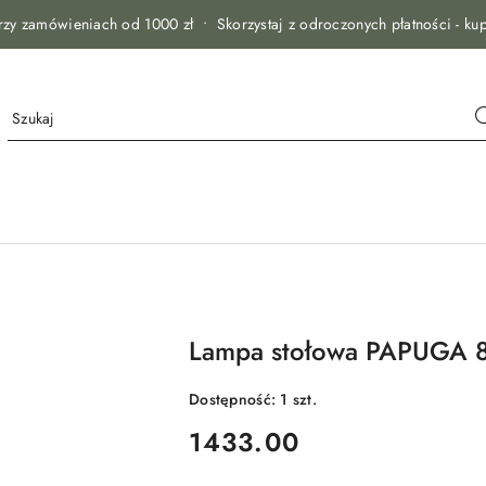
zy zamówieniach od 1000 zł • Skorzystaj z odroczonych płatności - kup
Lampa stołowa PAPUGA 8
Dostępność:
1
szt.
cena:
1433.00