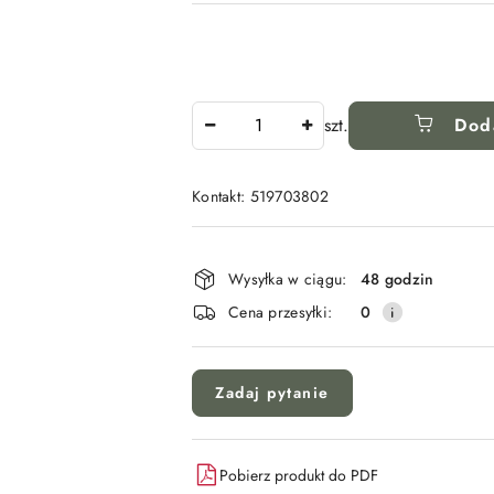
Ilość
szt.
Dod
Kontakt: 519703802
Dostępność
i
Wysyłka w ciągu:
48 godzin
dostawa
Cena przesyłki:
0
Zadaj pytanie
Pobierz produkt do PDF