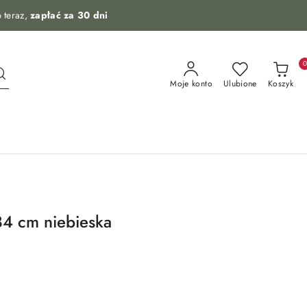
 teraz,
zapłać za 30 dni
Moje konto
Ulubione
Koszyk
4 cm niebieska