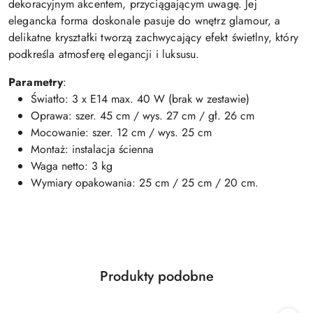
dekoracyjnym akcentem, przyciągającym uwagę. Jej
elegancka forma doskonale pasuje do wnętrz glamour, a
delikatne kryształki tworzą zachwycający efekt świetlny, który
podkreśla atmosferę elegancji i luksusu.
Parametry
:
Światło: 3 x E14 max. 40 W (brak w zestawie)
Oprawa: szer. 45 cm / wys. 27 cm / gł. 26 cm
Mocowanie: szer. 12 cm / wys. 25 cm
Montaż: instalacja ścienna
Waga netto: 3 kg
Wymiary opakowania: 25 cm / 25 cm / 20 cm.
Produkty
Produkty podobne
Pomiń karuzelę produktów
o
statusie: