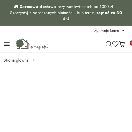
Przejdź do treści głównej
Przejdź do wyszukiwarki
Przejdź do moje konto
Przejdź do menu głównego
Przejdź do opisu produktu
Przejdź do stopki
🚛 Darmowa dostawa
przy zamówieniach od 1000 zł •
Skorzystaj z odroczonych płatności - kup teraz,
zapłać za 30
dni
Moje konto
Strona główna