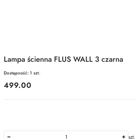
Lampa ścienna FLUS WALL 3 czarna
Dostępność:
1
szt.
cena:
499.00
Ilość
szt.