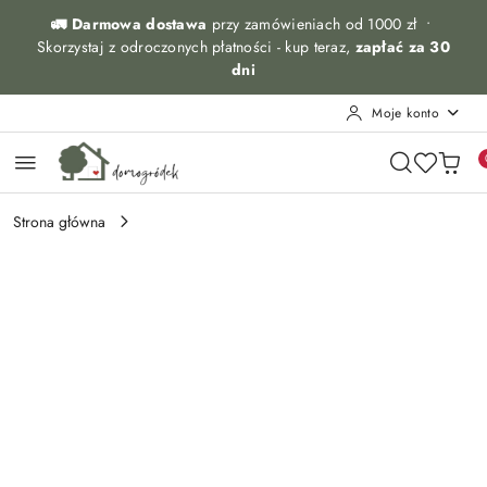
Przejdź do treści głównej
Przejdź do wyszukiwarki
Przejdź do moje konto
Przejdź do menu głównego
Przejdź do opisu produktu
Przejdź do stopki
🚛 Darmowa dostawa
przy zamówieniach od 1000 zł •
Skorzystaj z odroczonych płatności - kup teraz,
zapłać za 30
dni
Moje konto
Strona główna