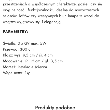
przestrzeniach o współczesnym charakterze, gdzie liczy się
oryginalność i funkcjonalność. Idealna do nowoczesnych
salonów, loftów czy kreatywnych biur, lampa ta wnosi do
wnętrza wyjątkowy styl i elegancję.
PARAMETRY:
Światło: 3 x G9 max. 5W
Przewód: 300 cm
Klosz: wys. 9,5 cm / śr. 4 cm
Mocowanie: śr. 12 cm / gł. 3,5 cm
Montaż: instalacja ścienna
Waga netto: 1kg
Produkty
Produkty podobne
Pomiń karuzelę produktów