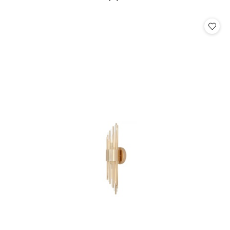
o
statusie: