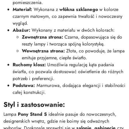
pomieszczenia.
Materiał:
Wykonana z
włókna szklanego
w kolorze
czarnym matowym, co zapewnia trwałość i nowoczesny
wygląd.
Abażur:
Wykonany z materiału w dwóch kolorach:
Zewnętrzna strona:
Czarna, dopasowująca się do
reszty lampy i tworząca spójną kolorystykę.
Wewnętrzna strona:
Złota, co powoduje, że lampa
emituje przyjemne, ciepłe światło.
Ruchomy klosz:
Umożliwia regulację kąta padania
światła, co pozwala dostosować oświetlenie do różnych
potrzeb i preferencji.
Podstawa:
Marmurowa, dodająca elegancji i stabilności
całej konstrukcji.
Styl i zastosowanie:
Lampa
Pony Stand S
idealnie pasuje do nowoczesnych,
designerskich wnętrz, gdzie nie boimy się odważnych
wyborów. Doskonale sprawdzi się w
salonie
,
gabinecie
czy