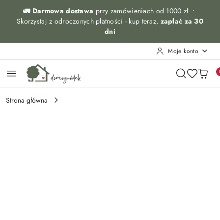
Przejdź do treści głównej
Przejdź do wyszukiwarki
Przejdź do moje konto
Przejdź do menu głównego
Przejdź do opisu produktu
Przejdź do stopki
🚛 Darmowa dostawa
przy zamówieniach od 1000 zł •
Skorzystaj z odroczonych płatności - kup teraz,
zapłać za 30
dni
Moje konto
Strona główna