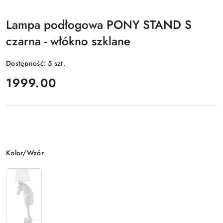
Lampa podłogowa PONY STAND S
czarna - włókno szklane
Dostępność:
5
szt.
cena:
1999.00
Wariant
Kolor/Wzór