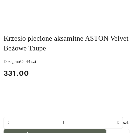
Krzesło plecione aksamitne ASTON Velvet
Beżowe Taupe
Dostępność:
44
szt.
cena:
331.00
Ilość
szt.