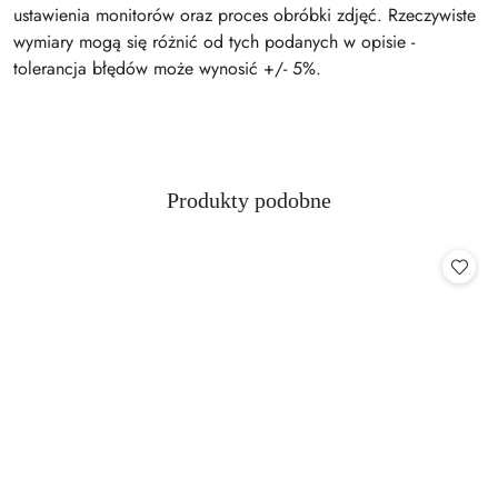
ustawienia monitorów oraz proces obróbki zdjęć. Rzeczywiste
wymiary mogą się różnić od tych podanych w opisie -
tolerancja błędów może wynosić +/- 5%.
Produkty
Produkty podobne
Pomiń karuzelę produktów
o
statusie: