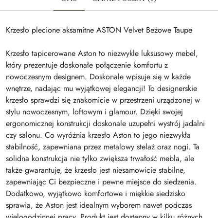
Krzesło plecione aksamitne ASTON Velvet Beżowe Taupe
Krzesło tapicerowane Aston to niezwykle luksusowy mebel,
który prezentuje doskonałe połączenie komfortu z
nowoczesnym designem. Doskonale wpisuje się w każde
wnętrze, nadając mu wyjątkowej elegancji! To designerskie
krzesło sprawdzi się znakomicie w przestrzeni urządzonej w
stylu nowoczesnym, loftowym i glamour. Dzięki swojej
ergonomicznej konstrukcji doskonale uzupełni wystrój jadalni
czy salonu. Co wyróżnia krzesło Aston to jego niezwykła
stabilność, zapewniana przez metalowy stelaż oraz nogi. Ta
solidna konstrukcja nie tylko zwiększa trwałość mebla, ale
także gwarantuje, że krzesło jest niesamowicie stabilne,
zapewniając Ci bezpieczne i pewne miejsce do siedzenia.
Dodatkowo, wyjątkowo komfortowe i miękkie siedzisko
sprawia, że Aston jest idealnym wyborem nawet podczas
wielogodzinnej pracy. Produkt jest dostępny w kilku różnych