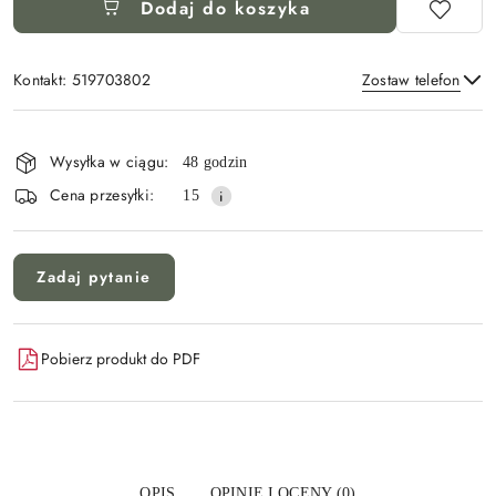
Dodaj do koszyka
Kontakt: 519703802
Zostaw telefon
Dostępność
i
Wysyłka w ciągu:
48 godzin
Wyślij
dostawa
Cena przesyłki:
15
Zadaj pytanie
Pobierz produkt do PDF
OPIS
OPINIE I OCENY (0)