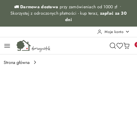
Przejdź do treści głównej
Przejdź do wyszukiwarki
Przejdź do moje konto
Przejdź do menu głównego
Przejdź do opisu produktu
Przejdź do stopki
🚛 Darmowa dostawa
przy zamówieniach od 1000 zł •
Skorzystaj z odroczonych płatności - kup teraz,
zapłać za 30
dni
Moje konto
Strona główna