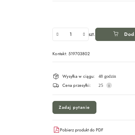
Ilość
szt.
Dod
Kontakt: 519703802
Dostępność
i
Wysyłka w ciągu:
48 godzin
dostawa
Cena przesyłki:
25
Zadaj pytanie
Pobierz produkt do PDF