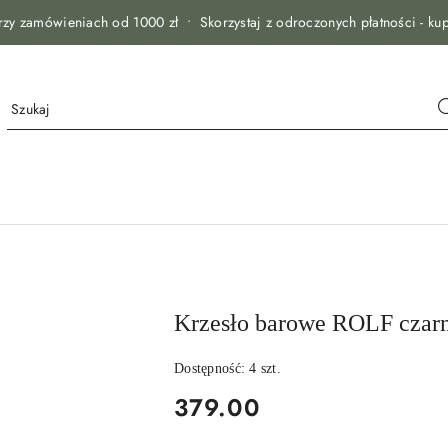
zy zamówieniach od 1000 zł • Skorzystaj z odroczonych płatności - kup
Krzesło barowe ROLF czar
Dostępność:
4
szt.
cena:
379.00