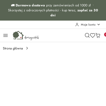
Przejdź do treści głównej
Przejdź do wyszukiwarki
Przejdź do moje konto
Przejdź do menu głównego
Przejdź do opisu produktu
Przejdź do stopki
🚛 Darmowa dostawa
przy zamówieniach od 1000 zł •
Skorzystaj z odroczonych płatności - kup teraz,
zapłać za 30
dni
Moje konto
Strona główna