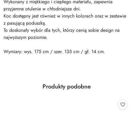
Wykonany z miękkiego i ciepłego materiału, zapewnia
przyjemne otulenie w chłodniejsze dni.
Koc dostępny jest również w innych kolorach oraz w zestawie
z pasującą poduszką.
To doskonały wybór dla tych, którzy cenią sobie design na
najwyższym poziomie.
Wymiary: wys. 175 cm / szer. 135 cm / gł. 14 cm.
Produkty
Produkty podobne
Pomiń karuzelę produktów
o
statusie: